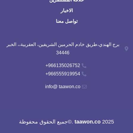
الاخبار
تواصل معنا
برج الهندي،طريق خادم الحرمين الشريفين، العقربية،، الخبر
34446
966135026752+
966555919954+
info@ taawon.co
2025
taawon.co
.©جميع الحقوق محفوظة