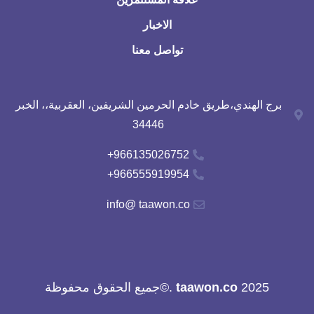
الاخبار
تواصل معنا
برج الهندي،طريق خادم الحرمين الشريفين، العقربية،، الخبر
34446
966135026752+
966555919954+
info@ taawon.co
2025
taawon.co
.©جميع الحقوق محفوظة