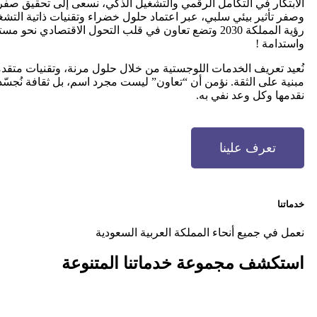
الابتكار في التكامل الرقمي والتشغيل الذكي، نسعى إلى تحقيق صفر
وصفر تأثير بيئي سلبي، عبر اعتماد حلول خضراء وتقنيات ذاتية التش
رؤية المملكة 2030 وتضع تعاون في قلب التحول الاقتصادي نحو م
واستدامة !
نُعيد تعريف الخدمات اللوجستية من خلال حلول مرنة، وتقنيات متق
مبنية على الثقة. نؤمن أن “تعاون” ليست مجرد اسم، بل ثقافة نُجس
نقدمها وكل وعد نفي به.
تعرف علينا
خدماتنا
نعمل في جميع أنحاء المملكة العربية السعودية
استكشف مجموعة
خدماتنا المتنوعة