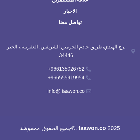
الاخبار
تواصل معنا
برج الهندي،طريق خادم الحرمين الشريفين، العقربية،، الخبر
34446
966135026752+
966555919954+
info@ taawon.co
2025
taawon.co
.©جميع الحقوق محفوظة