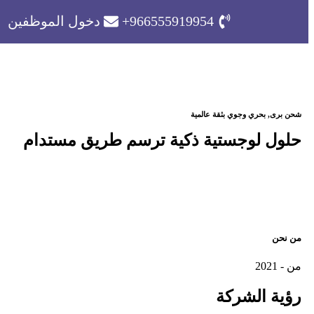
966555919954+
دخول الموظفين
شحن برى, بحري وجوي بثقة عالمية
حلول لوجستية ذكية ترسم طريق مستدام
من نحن
من - 2021
رؤية
الشركة