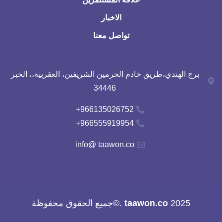
الاخبار
تواصل معنا
برج الهندي،طريق خادم الحرمين الشريفين، العقربية،، الخبر
34446
966135026752+
966555919954+
info@ taawon.co
2025
taawon.co
.©جميع الحقوق محفوظة