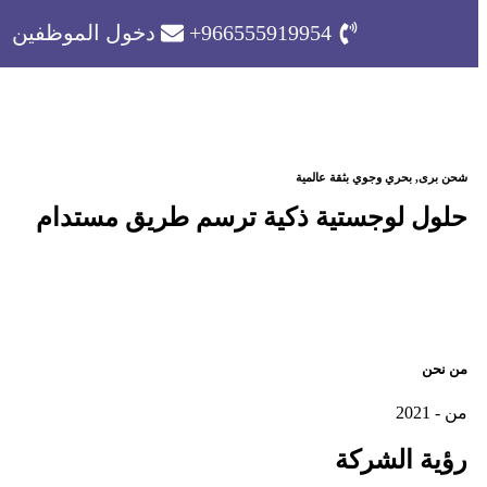
966555919954+
دخول الموظفين
شحن برى, بحري وجوي بثقة عالمية
حلول لوجستية ذكية ترسم طريق مستدام
من نحن
من - 2021
رؤية
الشركة