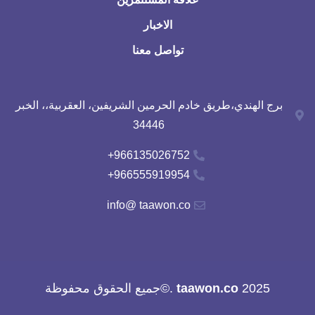
الاخبار
تواصل معنا
برج الهندي،طريق خادم الحرمين الشريفين، العقربية،، الخبر
34446
966135026752+
966555919954+
info@ taawon.co
2025
taawon.co
.©جميع الحقوق محفوظة