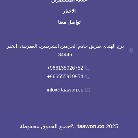
الاخبار
تواصل معنا
برج الهندي،طريق خادم الحرمين الشريفين، العقربية،، الخبر
34446
966135026752+
966555919954+
info@ taawon.co
2025
taawon.co
.©جميع الحقوق محفوظة