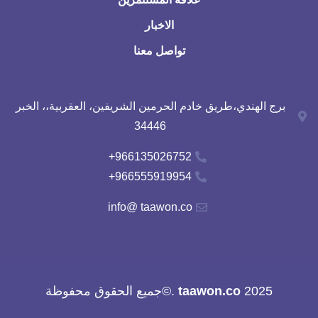
الاخبار
تواصل معنا
برج الهندي،طريق خادم الحرمين الشريفين، العقربية،، الخبر
34446
966135026752+
966555919954+
info@ taawon.co
2025
taawon.co
.©جميع الحقوق محفوظة