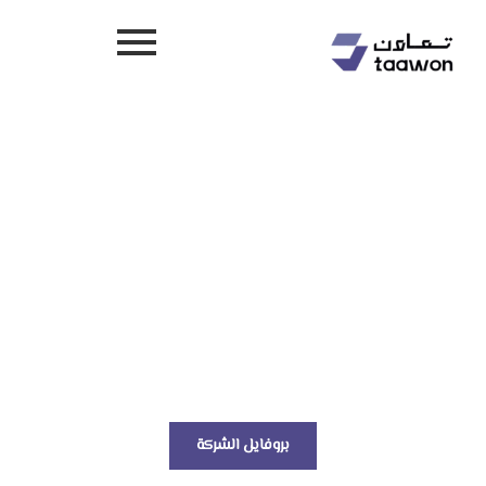
شحن برى, بحري وجوي بثقة عالمية
حلول لوجستية ذكية ترسم طريق
مستدام
بروفايل الشركة