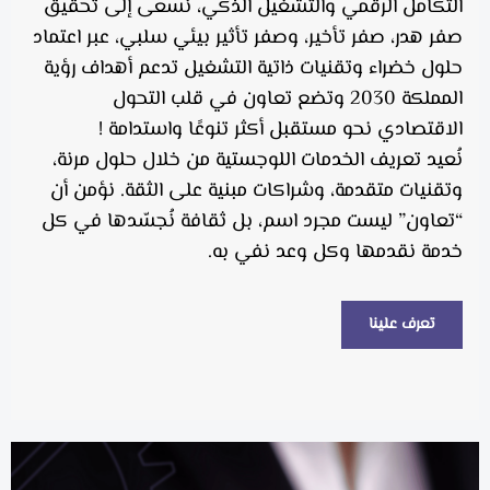
التكامل الرقمي والتشغيل الذكي، نسعى إلى تحقيق
صفر هدر، صفر تأخير، وصفر تأثير بيئي سلبي، عبر اعتماد
حلول خضراء وتقنيات ذاتية التشغيل تدعم أهداف رؤية
المملكة 2030 وتضع تعاون في قلب التحول
الاقتصادي نحو مستقبل أكثر تنوعًا واستدامة !
نُعيد تعريف الخدمات اللوجستية من خلال حلول مرنة،
وتقنيات متقدمة، وشراكات مبنية على الثقة. نؤمن أن
“تعاون” ليست مجرد اسم، بل ثقافة نُجسّدها في كل
خدمة نقدمها وكل وعد نفي به.
تعرف علينا