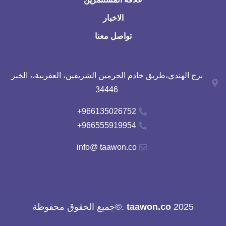
الاخبار
تواصل معنا
برج الهندي،طريق خادم الحرمين الشريفين، العقربية،، الخبر
34446
966135026752+
966555919954+
info@ taawon.co
2025
taawon.co
.©جميع الحقوق محفوظة