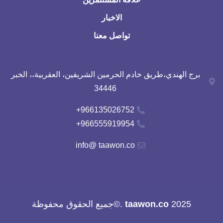
الاخبار
تواصل معنا
برج الهندي،طريق خادم الحرمين الشريفين، العقربية،، الخبر
34446
966135026752+
966555919954+
info@ taawon.co
2025
taawon.co
.©جميع الحقوق محفوظة