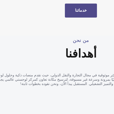
خدماتنا
من نحن
أهدافنا
كثر موثوقية في مجال التجارة والنقل الدولي، حيث نقدم منصات ذكية وحلول لو
يًا بمرونة وسرعة غير مسبوقة، لترسيخ مكانة تعاون كمركز لوجستي عالمي يجم
، والتميز التشغيلي. المستقبل يبدأ الآن، ونحن نقوده بخطوات ثابتة!