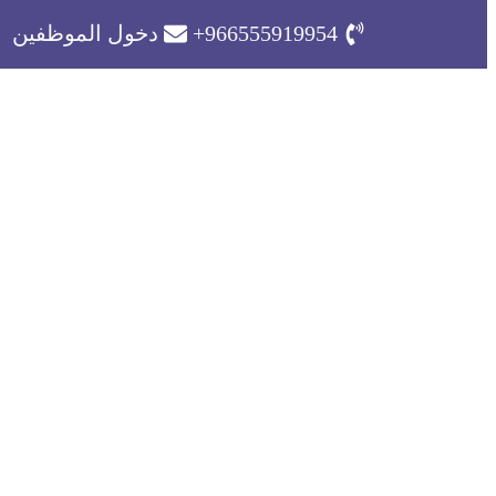
966555919954+
دخول الموظفين
شحن بر
حلول لوجستية 