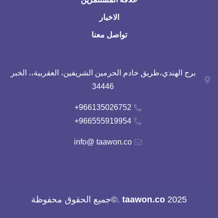
الاخبار
تواصل معنا
برج الهندي،طريق خادم الحرمين الشريفين، العقربية،، الخبر
34446
966135026752+
966555919954+
info@ taawon.co
2025
taawon.co
.©جميع الحقوق محفوظة