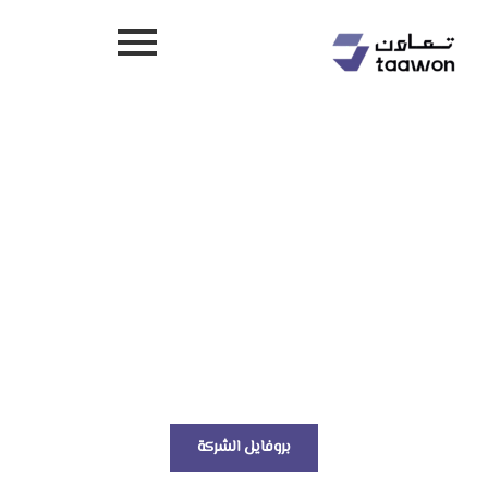
شحن برى, بحري وجوي بثقة عالمية
حلول لوجستية ذكية ترسم طريق
مستدام
بروفايل الشركة