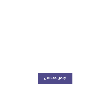
اجعل تعاون خيارك الأول في
عالم الخدمات اللوجستية!
تواصل معنا الآن