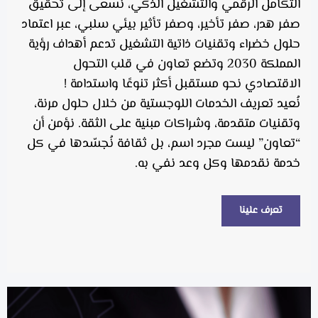
التكامل الرقمي والتشغيل الذكي، نسعى إلى تحقيق
صفر هدر، صفر تأخير، وصفر تأثير بيئي سلبي، عبر اعتماد
حلول خضراء وتقنيات ذاتية التشغيل تدعم أهداف رؤية
المملكة 2030 وتضع تعاون في قلب التحول
الاقتصادي نحو مستقبل أكثر تنوعًا واستدامة !
نُعيد تعريف الخدمات اللوجستية من خلال حلول مرنة،
وتقنيات متقدمة، وشراكات مبنية على الثقة. نؤمن أن
“تعاون” ليست مجرد اسم، بل ثقافة نُجسّدها في كل
خدمة نقدمها وكل وعد نفي به.
تعرف علينا