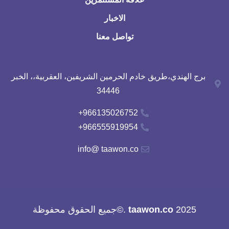
الاخبار
تواصل معنا
برج الهندي،طريق خادم الحرمين الشريفين، العقربية،، الخبر
34446
966135026752+
966555919954+
info@ taawon.co
2025
taawon.co
.©جميع الحقوق محفوظة