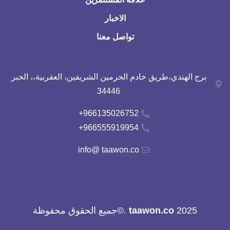
الاخبار
تواصل معنا
برج الهندي،طريق خادم الحرمين الشريفين، العقربية،، الخبر
34446
966135026752+
966555919954+
info@ taawon.co
2025
taawon.co
.©جميع الحقوق محفوظة