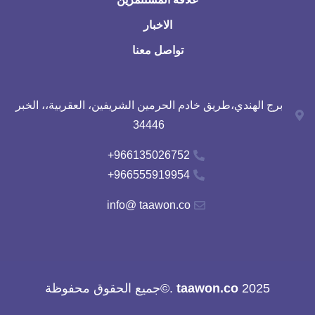
الاخبار
تواصل معنا
برج الهندي،طريق خادم الحرمين الشريفين، العقربية،، الخبر
34446
966135026752+
966555919954+
info@ taawon.co
2025
taawon.co
.©جميع الحقوق محفوظة