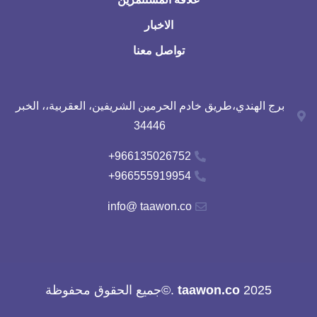
الاخبار
تواصل معنا
برج الهندي،طريق خادم الحرمين الشريفين، العقربية،، الخبر
34446
966135026752+
966555919954+
info@ taawon.co
2025
taawon.co
.©جميع الحقوق محفوظة