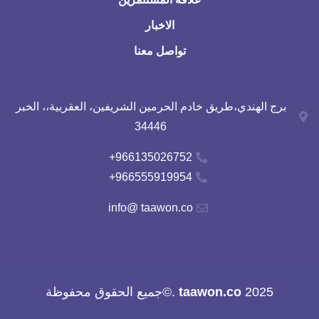
الاخبار
تواصل معنا
برج الهندي،طريق خادم الحرمين الشريفين، العقربية،، الخبر
34446
966135026752+
966555919954+
info@ taawon.co
2025
taawon.co
.©جميع الحقوق محفوظة