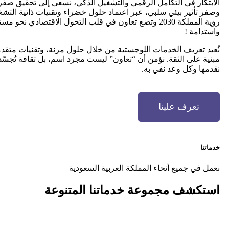
الابتكار في التكامل الرقمي والتشغيل الذكي، نسعى إلى تحقيق صفر
وصفر تأثير بيئي سلبي، عبر اعتماد حلول خضراء وتقنيات ذاتية التش
رؤية المملكة 2030 وتضع تعاون في قلب التحول الاقتصادي نحو م
واستدامة !
نُعيد تعريف الخدمات اللوجستية من خلال حلول مرنة، وتقنيات متق
مبنية على الثقة. نؤمن أن “تعاون” ليست مجرد اسم، بل ثقافة نُجس
نقدمها وكل وعد نفي به.
تعرف علينا
خدماتنا
نعمل في جميع أنحاء المملكة العربية السعودية
استكشف مجموعة
خدماتنا المتنوعة