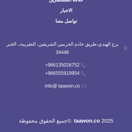
الاخبار
تواصل معنا
برج الهندي،طريق خادم الحرمين الشريفين، العقربية،، الخبر
34446
966135026752+
966555919954+
info@ taawon.co
2025
taawon.co
.©جميع الحقوق محفوظة