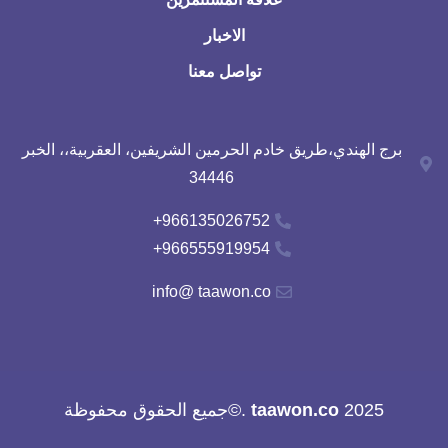
الاخبار
تواصل معنا
برج الهندي،طريق خادم الحرمين الشريفين، العقربية،، الخبر
34446
966135026752+
966555919954+
info@ taawon.co
2025
taawon.co
.©جميع الحقوق محفوظة