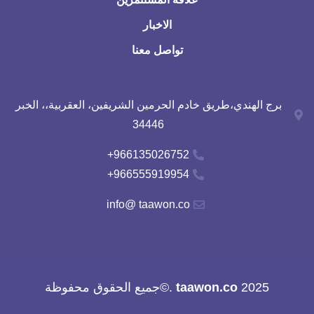
الاخبار
تواصل معنا
برج الهندي،طريق خادم الحرمين الشريفين، العقربية،، الخبر
34446
966135026752+
966555919954+
info@ taawon.co
2025
taawon.co
.©جميع الحقوق محفوظة