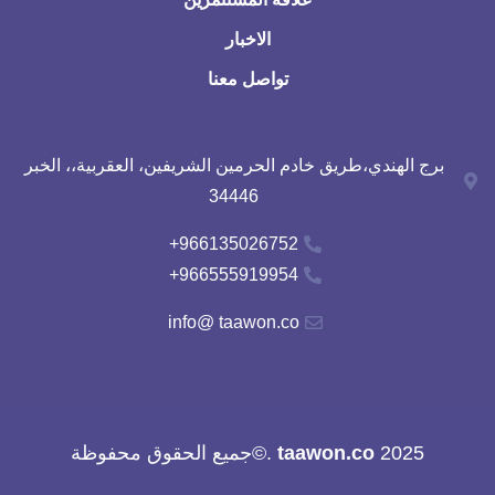
الاخبار
تواصل معنا
برج الهندي،طريق خادم الحرمين الشريفين، العقربية،، الخبر
34446
966135026752+
966555919954+
info@ taawon.co
2025
taawon.co
.©جميع الحقوق محفوظة