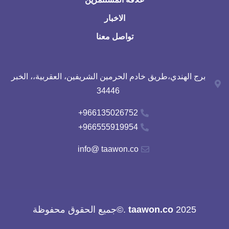
الاخبار
تواصل معنا
برج الهندي،طريق خادم الحرمين الشريفين، العقربية،، الخبر
34446
966135026752+
966555919954+
info@ taawon.co
2025
taawon.co
.©جميع الحقوق محفوظة