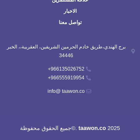
الاخبار
تواصل معنا
برج الهندي،طريق خادم الحرمين الشريفين، العقربية،، الخبر
34446
966135026752+
966555919954+
info@ taawon.co
2025
taawon.co
.©جميع الحقوق محفوظة