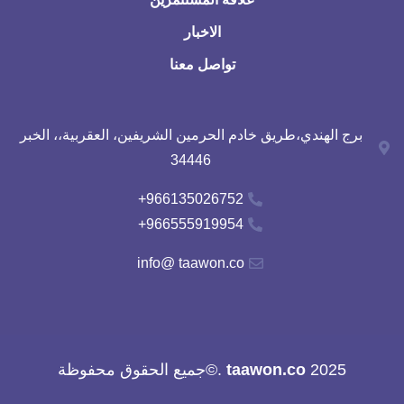
الاخبار
تواصل معنا
برج الهندي،طريق خادم الحرمين الشريفين، العقربية،، الخبر
34446
966135026752+
966555919954+
info@ taawon.co
2025
taawon.co
.©جميع الحقوق محفوظة