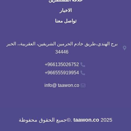
الاخبار
تواصل معنا
برج الهندي،طريق خادم الحرمين الشريفين، العقربية،، الخبر
34446
966135026752+
966555919954+
info@ taawon.co
2025
taawon.co
.©جميع الحقوق محفوظة