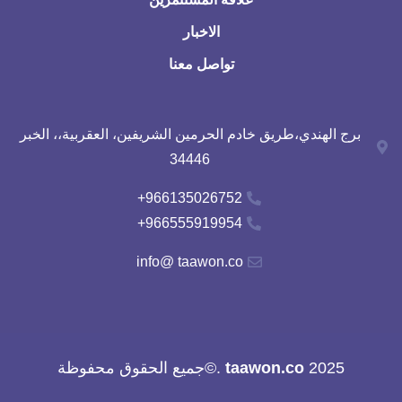
الاخبار
تواصل معنا
برج الهندي،طريق خادم الحرمين الشريفين، العقربية،، الخبر
34446
966135026752+
966555919954+
info@ taawon.co
2025
taawon.co
.©جميع الحقوق محفوظة