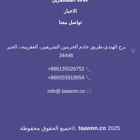
الاخبار
تواصل معنا
برج الهندي،طريق خادم الحرمين الشريفين، العقربية،، الخبر
34446
966135026752+
966555919954+
info@ taawon.co
2025
taawon.co
.©جميع الحقوق محفوظة