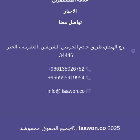
الاخبار
تواصل معنا
برج الهندي،طريق خادم الحرمين الشريفين، العقربية،، الخبر
34446
966135026752+
966555919954+
info@ taawon.co
2025
taawon.co
.©جميع الحقوق محفوظة