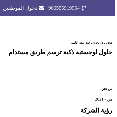
966555919954+
دخول الموظفين
شحن برى, بحري وجوي بثقة عالمية
حلول لوجستية ذكية ترسم طريق مستدام
من نحن
من - 2021
رؤية
الشركة