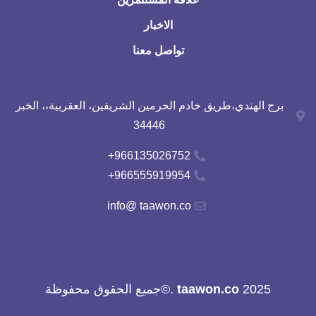
الاخبار
تواصل معنا
برج الهندي،طريق خادم الحرمين الشريفين، العقربية،، الخبر
34446
966135026752+
966555919954+
info@ taawon.co
2025
taawon.co
.©جميع الحقوق محفوظة