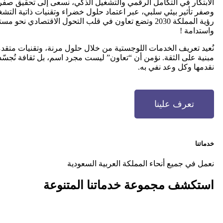
الابتكار في التكامل الرقمي والتشغيل الذكي، نسعى إلى تحقيق صفر
وصفر تأثير بيئي سلبي، عبر اعتماد حلول خضراء وتقنيات ذاتية التش
رؤية المملكة 2030 وتضع تعاون في قلب التحول الاقتصادي نحو م
واستدامة !
نُعيد تعريف الخدمات اللوجستية من خلال حلول مرنة، وتقنيات متق
مبنية على الثقة. نؤمن أن “تعاون” ليست مجرد اسم، بل ثقافة نُجس
نقدمها وكل وعد نفي به.
تعرف علينا
خدماتنا
نعمل في جميع أنحاء المملكة العربية السعودية
استكشف مجموعة
خدماتنا المتنوعة