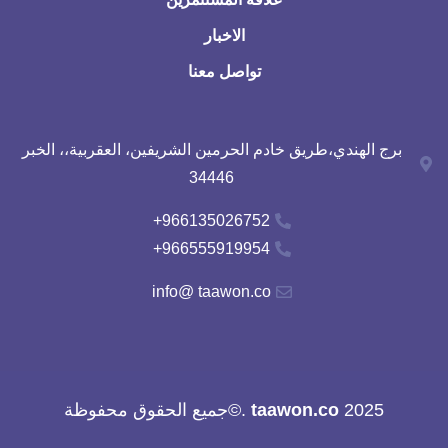
الاخبار
تواصل معنا
برج الهندي،طريق خادم الحرمين الشريفين، العقربية،، الخبر
34446
966135026752+
966555919954+
info@ taawon.co
2025
taawon.co
.©جميع الحقوق محفوظة