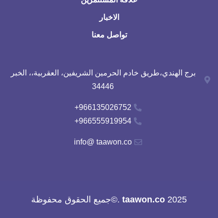
الاخبار
تواصل معنا
برج الهندي،طريق خادم الحرمين الشريفين، العقربية،، الخبر
34446
966135026752+
966555919954+
info@ taawon.co
2025
taawon.co
.©جميع الحقوق محفوظة