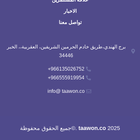
الاخبار
تواصل معنا
برج الهندي،طريق خادم الحرمين الشريفين، العقربية،، الخبر
34446
966135026752+
966555919954+
info@ taawon.co
2025
taawon.co
.©جميع الحقوق محفوظة