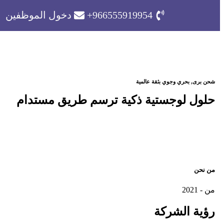
966555919954+
دخول الموظفين
شحن برى, بحري وجوي بثقة عالمية
حلول لوجستية ذكية ترسم طريق مستدام
من نحن
من - 2021
رؤية
الشركة