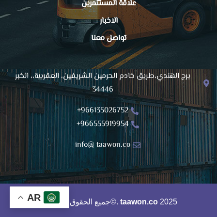
علاقة المستثمرين
الاخبار
تواصل معنا
برج الهندي،طريق خادم الحرمين الشريفين، العقربية،، الخبر
34446
966135026752+
966555919954+
info@ taawon.co
AR
2025
taawon.co
.©جميع الحقوق محفوظة