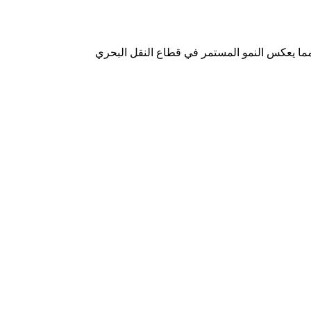
لهيئة العامة للموانئ السعودية (موانئ) عن تحقيق زيادة سنوية بنسبة 13.61% في مناولة الحاويات خلال مارس 2025، مما يعكس النمو المستمر في قطاع النقل البحري